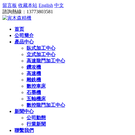
留言板
收藏本站
English
中文
諮詢熱線：13773803581
首页
公司簡介
產品中心
臥式加工中心
立式加工中心
高速龍門加工中心
鑽攻機
高速機
雕銑機
數控車床
石墨機
五軸機床
數控龍門加工中心
新聞中心
公司動態
行業新聞
聯繫我們