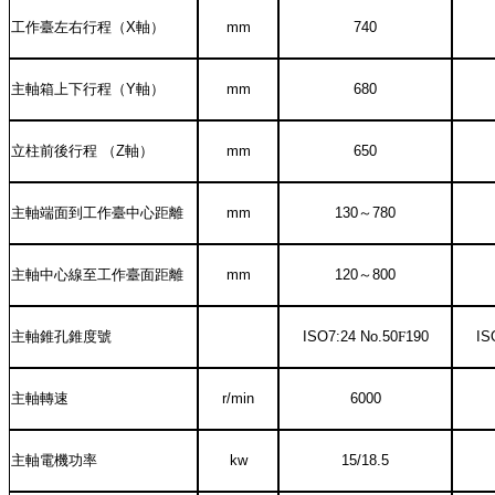
工作臺左右行程（
X
軸）
mm
740
主軸箱上下行程（
Y
軸）
mm
680
立柱前後行程
（
Z
軸）
mm
650
主軸端面到工作臺中心距離
mm
130
～
780
主軸中心線至工作臺面距離
mm
120
～
80
0
主軸錐孔錐度號
ISO7:24 No.50
F
190
IS
主軸轉速
r/min
6
000
主軸電機功率
kw
15
/
18.5