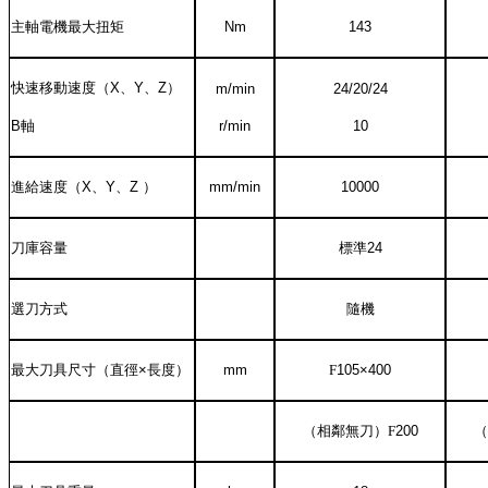
主軸電機最大扭矩
Nm
143
快速移動速度（
X
、
Y
、
Z
）
m/min
24/20/24
B
軸
r
/min
10
進給速度（
X
、
Y
、
Z
）
mm/min
10000
刀庫容量
標準
24
選刀方式
隨機
最大刀具尺寸（直徑
×
長度）
mm
F
1
0
5×
40
0
（相鄰無刀）
F
2
0
0
（