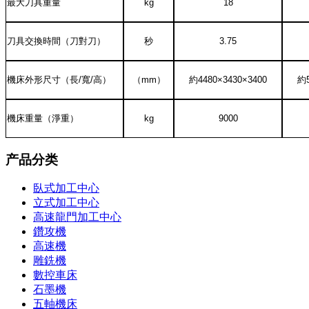
最大刀具重量
kg
18
刀具交換時間（刀對刀）
秒
3.75
機床外形尺寸（長
/
寬
/
高）
（
mm
）
約
4480
×
3430
×
34
00
約
機床重量（淨重）
kg
9
000
产品分类
臥式加工中心
立式加工中心
高速龍門加工中心
鑽攻機
高速機
雕銑機
數控車床
石墨機
五軸機床