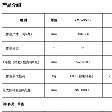
产品介绍
項
目
單位
YMS-H50S
工作臺尺寸（長
×
寬）
mm
50
0×
50
0
工作臺分度
°
1°
T
形槽（槽數
×
槽寬
×
間距）
mm
5
-20
×1
00
工作臺最大載荷
kg
600
（自製轉臺）
2
最大回轉直徑
×
高度
mm
Φ
75
0
×
800
倒
T
佈局，單臺